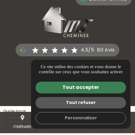
4,5/5
80 Avis
30 avenue Frédéric Mistral
,
Ce site utilise des cookies et vous donne le
contrôle sur ceux que vous souhaitez activer
13013 MARSEILLE
Tout accepter
Itinéraire
Tout refuser
Guide local
Informations complémentaires
place
mail
call
Personnaliser
Mentions légales
Politique de confidentialité
ITINÉRAIRE
CONTACTEZ-NOUS
04 88 64 47 81
Gestion des cookies