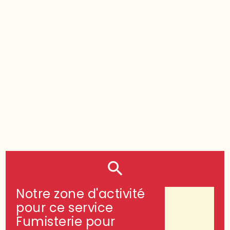
Poêle
à bois raccordable INVICTA
de la gamme ALTARA chez MF
CHEMINEE sur 13590 Meyreuil
Notre zone d'activité
pour ce service
Fumisterie pour