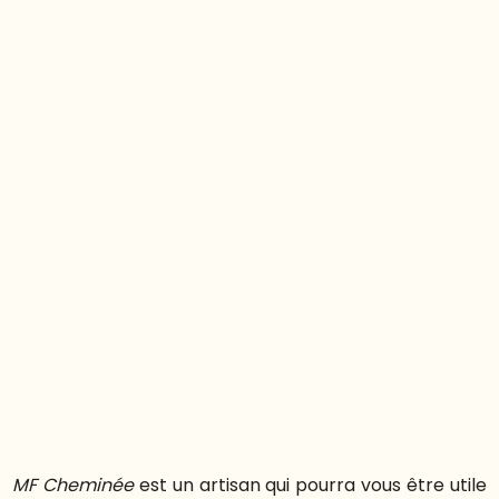
Poêle
acier / fonte raccordable à
marseille 13013
MF Cheminée
est un artisan qui pourra vous être utile