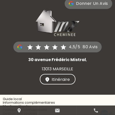
Donner Un Avis
4,5/5
80 Avis
30 avenue Frédéric Mistral
,
13013 MARSEILLE
Itinéraire
Guide local
Informations complémentaires
Mentions légales
Politique de confidentialité
place
mail
call
Gestion des cookies