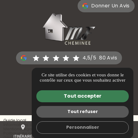
Donner Un Avis
4,5/5
80 Avis
30 avenue Frédéric Mistral
,
Ce site utilise des cookies et vous donne le
contrôle sur ceux que vous souhaitez activer
13013 MARSEILLE
Tout accepter
Itinéraire
Tout refuser
Guide local
Informations complémentaires
place
mail
call
Personnaliser
Mentions légales
Politique de confidentialité
ITINÉRAIRE
CONTACTEZ-NOUS
04 88 64 47 81
Gestion des cookies